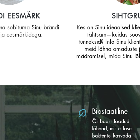
DI EESMÄRK
SIHTGR
na sobituma Sinu brändi
Kes on Sinu ideaalsed kli
 ja eesmärkidega.
tähtsam—kuidas soov
tunneksid? Info Sinu klie
meid lõhna omaduste 
määramisel, mida Sinu lõ
Biostaatiline
Õli baasil loodud
lõhnad, mis ei lase
bakteritel kasvada