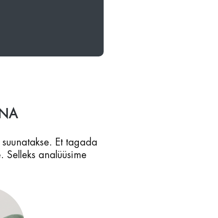
HNA
 suunatakse. Et tagada
e. Selleks analüüsime