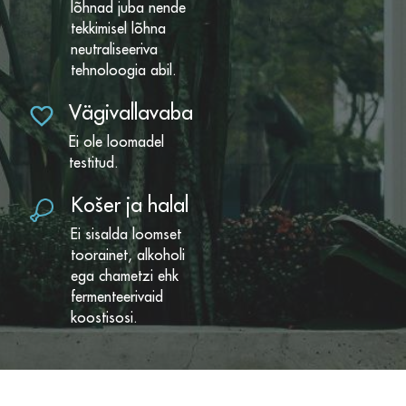
lõhnad juba nende
tekkimisel lõhna
neutraliseeriva
tehnoloogia abil.
Vägivallavaba
Ei ole loomadel
testitud.
Košer ja halal
Ei sisalda loomset
toorainet, alkoholi
ega chametzi ehk
fermenteerivaid
koostisosi.