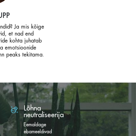
UPP
endid? Ja mis kõige
id, et nad end
ntide kohta juhatab
ja emotsioonide
hn peaks tekitama.
Lõhna
neutraliseerija
Eemaldage
ebameeldivad