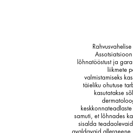
Rahvusvahelise
Assotsiatsioon
lõhnatööstust ja gara
liikmete 
valmistamiseks kas
täieliku ohutuse tar
kasutatakse sõl
dermatoloog
keskkonnateadlaste
samuti, et lõhnades ka
sisalda teadaolevai
avaldavaid allergeene.