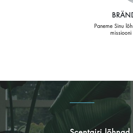
BRÄN
Paneme Sinu lõh
missiooni
Scentairi lõhnad