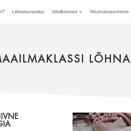
r?
Lõhnaturundus
Valdkonnad
Neutraliseerimine
AAILMAKLASSI LÕHN
IIVNE
GIA