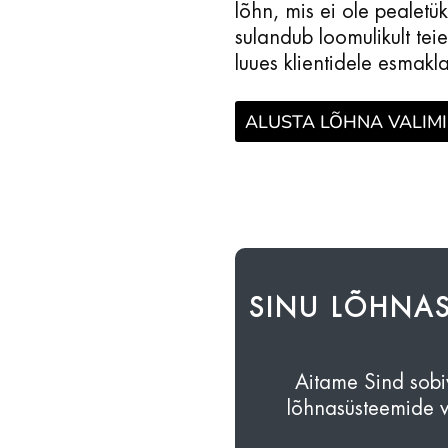
lõhn, mis ei ole pealetük
sulandub loomulikult tei
luues klientidele esmakla
ALUSTA LÕHNA VALIMI
SINU LÕHNAS
Aitame Sind sobi
lõhnasüsteemide va