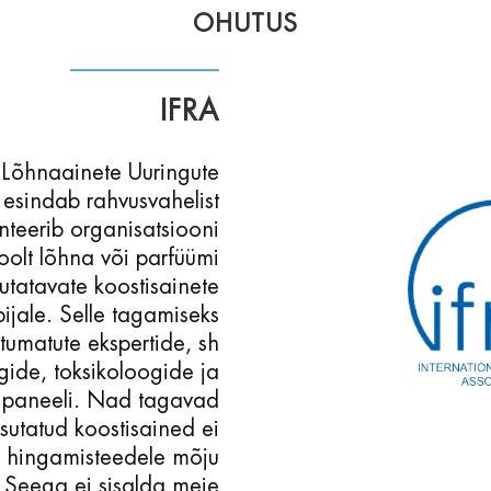
OHUTUS
IFRA
 Lõhnaainete Uuringute
 esindab rahvusvahelist
nteerib organisatsiooni
poolt lõhna või parfüümi
utatavate koostisainete
bijale. Selle tagamiseks
tumatute ekspertide, sh
ide, toksikoloogide ja
 paneeli. Nad tagavad
sutatud koostisained ei
d hingamisteedele mõju
 Seega ei sisalda meie