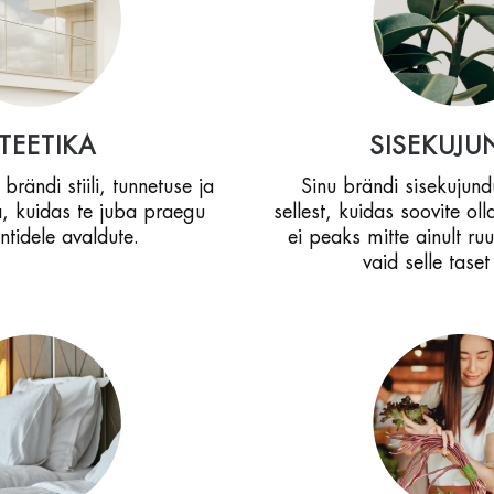
TEETIKA
SISEKUJU
rändi stiili, tunnetuse ja
Sinu brändi sisekujund
a, kuidas te juba praegu
sellest, kuidas soovite oll
ntidele avaldute.
ei peaks mitte ainult r
vaid selle tase