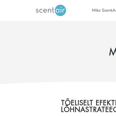
Miks ScentAi
M
TÕELISELT EFEKT
LÕHNASTRATEE