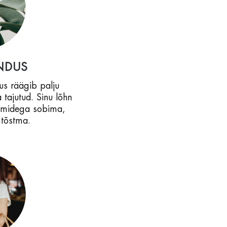
NDUS
us räägib palju
a tajutud. Sinu lõhn
uumidega sobima,
t tõstma.