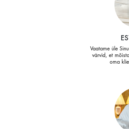
ES
Vaatame üle Sinu b
värvid, et mõist
oma klie