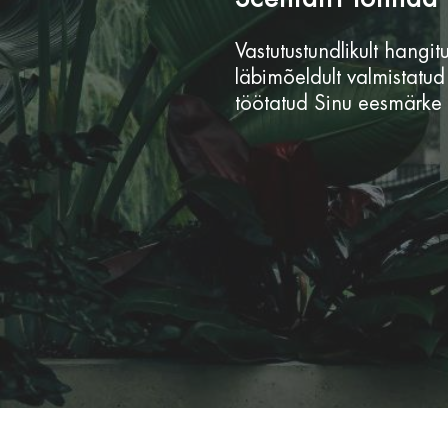
Vastutustundlikult hangit
läbimõeldult valmistatud
töötatud Sinu eesmärke 