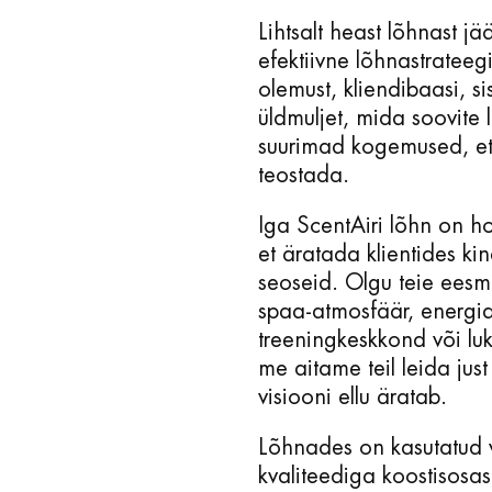
Lihtsalt heast lõhnast jä
efektiivne lõhnastrateeg
olemust, kliendibaasi, si
üldmuljet, mida soovite 
suurimad kogemused, et 
teostada.
Iga ScentAiri lõhn on ho
et äratada klientides ki
seoseid. Olgu teie eesm
spaa-atmosfäär, energi
treeningkeskkond või luk
me aitame teil leida just
visiooni ellu äratab.
Lõhnades on kasutatud 
kvaliteediga koostisosa