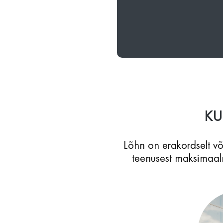
KU
Lõhn on erakordselt v
teenusest maksimaaln