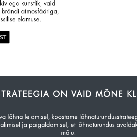
kiv ega kunstlik, vaid
e brändi atmosfääriga,
ssilise elamuse.
ST
TRATEEGIA ON VAID MÕNE KL
va lõhna leidmisel, koostame lõhnaturundusstratee
limisel ja paigaldamisel, et lõhnaturundus avaldak
mõju.