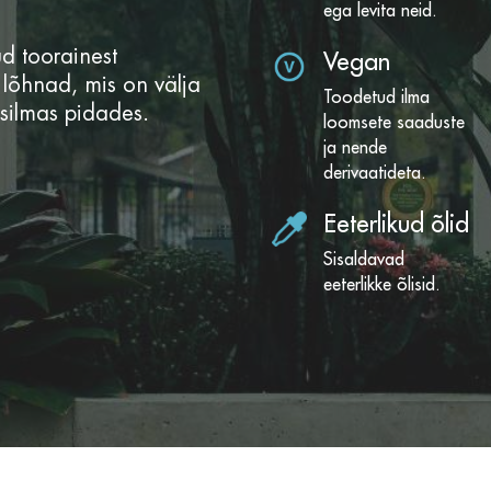
ega levita neid.
ud toorainest
Vegan
 lõhnad, mis on välja
Toodetud ilma
silmas pidades.
loomsete saaduste
ja nende
derivaatideta.
Eeterlikud õlid
Sisaldavad
eeterlikke õlisid.